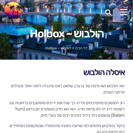
הולבוש – Holbox
דף הבית
»
הולבוש – Holbox
איסלה הולבוש
האי הולבוש הוא פיסה של גן עדן, שלאט לאט מתגלה ליותר ויותר מטיילים
מרחבי העולם.
רוב התושבים מתפרנסים מדייג כך שלראות דייגים מסתובבים ברחובות עם
רשתות דייג זה לא מראה חריג. האי הוא חלק משמורת יום בלאם (Yum
Balam) ומשמש בית גידול למינים רבים של בעלי חיים.
ביקור בהולבוש מתאים למי שרוצה הפוגה מההמולה שבמקומות המתויירים
כמו פלאיה וקנקון.