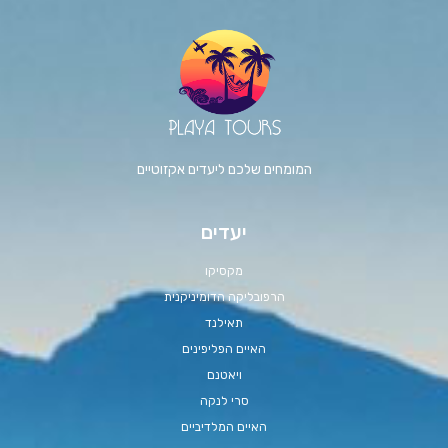
המומחים שלכם ליעדים אקזוטיים
יעדים
מקסיקו
הרפובליקה הדומיניקנית
תאילנד
האיים הפליפינים
ויאטנם
סרי לנקה
האיים המלדיביים