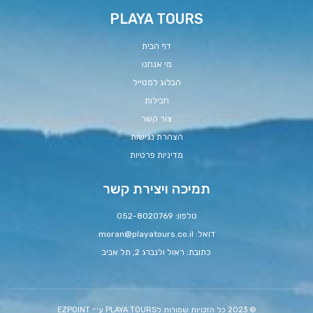
PLAYA TOURS
דף הבית
מי אנחנו
הבלוג למטייל
חבילות
צור קשר
הצהרת נגישות
מדיניות פרטיות
תמיכה ויצירת קשר
טלפון: 052-8020769
דואל:
moran@playatours.co.il
כתובת: ראול ולנברג 2, תל אביב
© 2023 כל הזכויות שמורות לPLAYA TOURS ע׳׳י EZPOINT