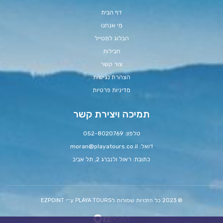
דף הבית
מי אנחנו
הבלוג למטייל
חבילות
צור קשר
הצהרת נגישות
מדיניות פרטיות
תמיכה ויצירת קשר
טלפון: 052-8020769
דואל:
moran@playatours.co.il
כתובת: ראול ולנברג 2, תל אביב
© 2023 כל הזכויות שמורות לPLAYA TOURS ע׳׳י EZPOINT