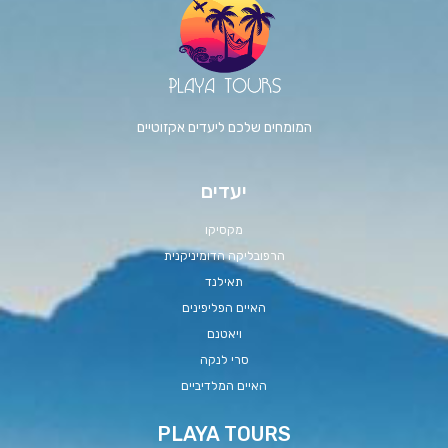
המומחים שלכם ליעדים אקזוטיים
יעדים
מקסיקו
הרפובליקה הדומיניקנית
תאילנד
האיים הפליפינים
ויאטנם
סרי לנקה
האיים המלדיביים
PLAYA TOURS