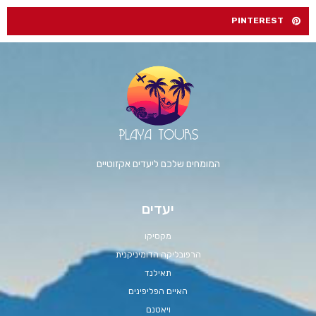
PINTEREST
המומחים שלכם ליעדים אקזוטיים
יעדים
מקסיקו
הרפובליקה הדומיניקנית
תאילנד
האיים הפליפינים
ויאטנם