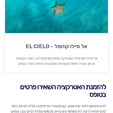
אל סיילו קוזומל – EL CIELO
אל סיילו הוא טיול השנורקל המפורסם והמרהיב ביותר בקוזומל
הנותן הצצה לאחת משוניות האלמוגים היפות ביותר בעולם.
להזמנת האטרקציה השאירו פרטים
בטופס
לורם איפסום דולור סיט אמט, קונסקטורר אדיפיסינג אלית לפרומי בלוף
קינץ תתיח לרעח. לת צשחמי צש בליא, מנסוטו צמלח לביקו ננבי, צמוקו