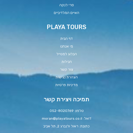
סרי לנקה
האיים המלדיביים
PLAYA TOURS
דף הבית
מי אנחנו
הבלוג למטייל
חבילות
צור קשר
הצהרת נגישות
מדיניות פרטיות
תמיכה ויצירת קשר
טלפון: 052-8020769
דואל:
moran@playatours.co.il
כתובת: ראול ולנברג 2, תל אביב