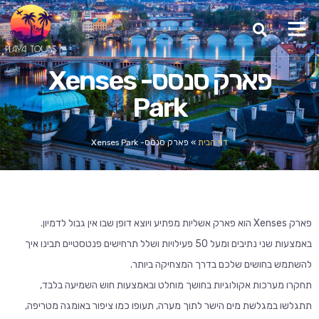
פארק סנסס- Xenses
Park
דף הבית
»
פארק סנסס- Xenses Park
פארק Xenses הוא פארק אשליות מפתיע ויוצא דופן שבו אין גבול לדמיון.
באמצעות שני נתיבים ומעל 50 פעילויות ושלל תרחישים פנטסטיים תבינו איך
להשתמש בחושים שלכם בדרך המצחיקה ביותר.
תחקרו מערכות אקולוגיות בחושך מוחלט ובאמצעות חוש השמיעה בלבד,
תתגלשו במגלשת מים הישר לתוך מערה, תעופו כמו ציפור באומגה מטריפה,