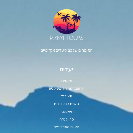
המומחים שלכם ליעדים אקזוטיים
יעדים
מקסיקו
הרפובליקה הדומיניקנית
תאילנד
האיים הפליפינים
ויאטנם
סרי לנקה
האיים המלדיביים