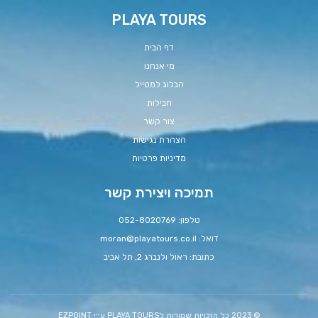
PLAYA TOURS
דף הבית
מי אנחנו
הבלוג למטייל
חבילות
צור קשר
הצהרת נגישות
מדיניות פרטיות
תמיכה ויצירת קשר
טלפון: 052-8020769
דואל:
moran@playatours.co.il
כתובת: ראול ולנברג 2, תל אביב
© 2023 כל הזכויות שמורות לPLAYA TOURS ע׳׳י EZPOINT