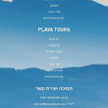
ויאטנם
סרי לנקה
האיים המלדיביים
PLAYA TOURS
דף הבית
מי אנחנו
הבלוג למטייל
חבילות
צור קשר
הצהרת נגישות
מדיניות פרטיות
תמיכה ויצירת קשר
טלפון: 052-8020769
דואל:
moran@playatours.co.il