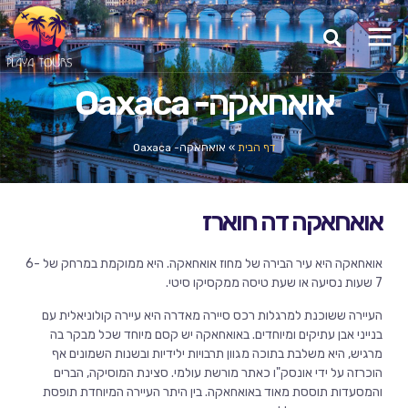
אואחאקה- Oaxaca
דף הבית
»
אואחאקה- Oaxaca
אואחאקה דה חוארז
אואחאקה היא עיר הבירה של מחוז אואחאקה. היא ממוקמת במרחק של 6-
7 שעות נסיעה או שעת טיסה ממקסיקו סיטי.
העיירה ששוכנת למרגלות רכס סיירה מאדרה היא עיירה קולוניאלית עם
בנייני אבן עתיקים ומיוחדים. באואחאקה יש קסם מיוחד שכל מבקר בה
מרגיש, היא משלבת בתוכה מגוון תרבויות ילידיות ובשנות השמונים אף
הוכרזה על ידי אונסק"ו כאתר מורשת עולמי. סצינת המוסיקה, הברים
והמסעדות תוססת מאוד באואחאקה. בין היתר העיירה המיוחדת תופסת