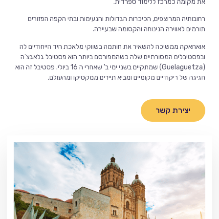
את מקומה כמרכז ללימוד ספרדית.
רחובותיה המרוצפים, הכיכרות הגדולות והנעימות ובתי הקפה הפזורים
תורמים לאווירה הנינוחה והקסומה שבעיירה.
אואחאקה ממשיכה להשאיר את חותמה בשווקי מלאכת היד הייחודיים לה
ובפסטיבלים המסורתיים שלה כשהמפורסם ביותר הוא פסטיבל גלאגצ'ה
(Guelaguetza) שמתקיים בשני ימי ב' שאחרי ה 16 ביולי. פסטיבל זה הוא
חגיגה של ריקודיים מקומיים ומביא תיירים ממקסיקו ומהעולם.
יצירת קשר