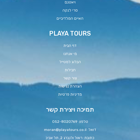
ויאטנם
סרי לנקה
האיים המלדיביים
PLAYA TOURS
דף הבית
מי אנחנו
הבלוג למטייל
חבילות
צור קשר
הצהרת נגישות
מדיניות פרטיות
תמיכה ויצירת קשר
טלפון: 052-8020769
דואל:
moran@playatours.co.il
כתובת: ראול ולנברג 2, תל אביב