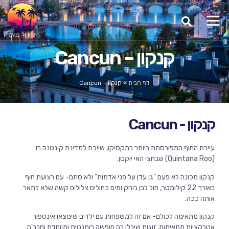
קנקון – Cancun
דף הבית
»
קנקון – Cancun
קנקון - Cancun
עיירת החוף המפורסמת ביותר במקסיקו, שייכת למדינת קינטנה רו
(Quintana Roo) שבחצי האי יוקטן.
קנקון מכונה לא פעם "גן עדן על פני אדמות" ולא סתם- עם רצועת חוף
באורך 22 קילומטר, חול לבן בוהק ומים כחולים צלולים קשה שלא לתאר
אותה ככה.
קנקון מתאימה לכולם- אם זה למשפחות עם ילדים שימצאו אינספור
אטרקציות מתאימות, זוגות שיבלו בה חופשה רומנטית ומיוחדת וחבר'ה