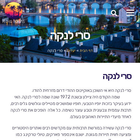
סרי לנקה
דף הבית
»
יעדים
»
סרי לנקה
סרי לנקה
סרי לנקה היא אי השוכן באוקיינוס ההודי דרום מזרחית להודו.
שמה הקודם היה ציילון ובשנת 1972 שונה שמה לסרי לנקה. האי
ידוע בעיקר בזכות יופיו הטבעי, חופיו שמושכים מטיילים וגולשים גלים רבים,
תרבות עממית צבעונית וטבע עוצר נשימה. כל אלה הופכים את סרי לנקה
לאחד מיעדי התיירות האהובים בעולם.
סרי לנקה עשירה במורשת תרבותית עם מקדשים רבים ואתרים היסטוריים
ומציעה חווית תיירות מגוונת. ישנם אינספור פארקים, טיולי טרקינג כמו