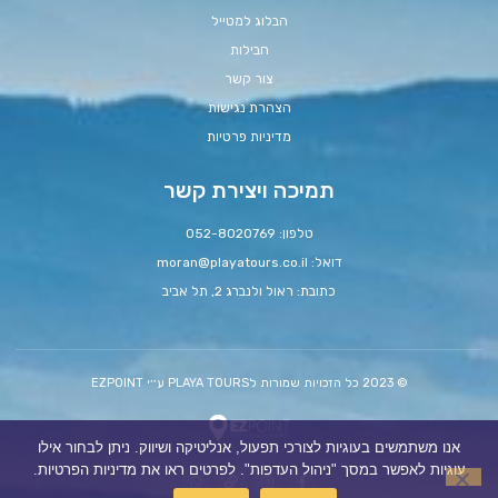
הבלוג למטייל
חבילות
צור קשר
הצהרת נגישות
מדיניות פרטיות
תמיכה ויצירת קשר
טלפון: 052-8020769
דואל:
moran@playatours.co.il
כתובת: ראול ולנברג 2, תל אביב
© 2023 כל הזכויות שמורות לPLAYA TOURS ע׳׳י EZPOINT
אנו משתמשים בעוגיות לצורכי תפעול, אנליטיקה ושיווק. ניתן לבחור אילו
עוגיות לאפשר במסך "ניהול העדפות". לפרטים ראו את מדיניות הפרטיות.