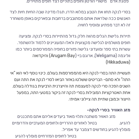
"פסגת אדם"' מישורי הורטון וחופים בתוליים לצד חופים מתויירים.
בסרי לנקה תחוו את הטבע במלוא הדרו, תגלו מדינה שבה החיות חיות לצד
האנשים ככה שלראות אותם מסתובבים ברחובות ובפארקים באופן משוחרר
זה לא דבר מפתיע ומוסיף לחוויה.
תיירות גלישת הגלים מהווה חלק גדול מהתיירות בסרי לנקה. ומציעה
חופים
מושלמים לגלישה מקצועית ולאלו המעוניינים ללמוד ולהשתפר.
עשרות בתי ספר ומועדוני גלישה פזורים בחופיה המפורסמים ביותר כמו
ווליגמה (Weligama), ארוגם ביי (
Arugam Bay) והיקדואה
Hikkaduwa)
(
תעשיית התה בסרי לנקה היא מהמפורסמות בעולם. כינוי נוסף לאי הוא "אי
התה" ולא סתם- הבריטים ששלטו באזור הביאו לסרי לנקה את התה ועם
השנים הפכה סרי לנקה למעצמת תה והייצרנית הרביעית בגודלה בעולם.
אחת האטרקציות המובילות בסרי לנקה זה ביקור במטעי התה, במפעל
הייצור וכמובן שתיית תה ציילוני אמיתי.
מזג האוויר בסרי לנקה-
מזג האוויר משתנה ותלוי מאוד ביעדים אליהם אתם מתכננים
להגיע. בטיול לאזורים ההרריים ולחופים המערביים והדרומיים
מומלץ להגיע בחודשים דצמבר עד אפריל.
בטיול לחופים המזרחיים מומלץ להגיע