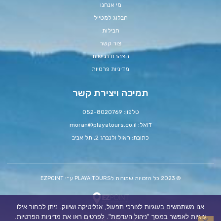
מי אנחנו
הבלוג למטייל
חבילות
צור קשר
הצהרת נגישות
מדיניות פרטיות
תמיכה ויצירת קשר
טלפון: 052-8020769
דואל:
moran@playatours.co.il
כתובת: ראול ולנברג 2, תל אביב
© 2023 כל הזכויות שמורות לPLAYA TOURS ע׳׳י EZPOINT
אנו משתמשים בעוגיות לצורכי תפעול, אנליטיקה ושיווק. ניתן לבחור אילו
עוגיות לאפשר במסך "ניהול העדפות". לפרטים ראו את מדיניות הפרטיות.